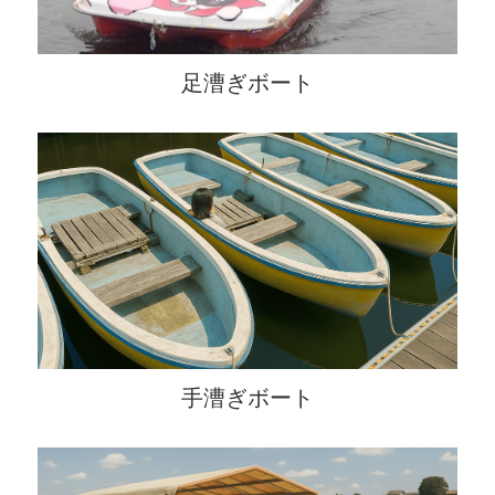
足漕ぎボート
手漕ぎボート