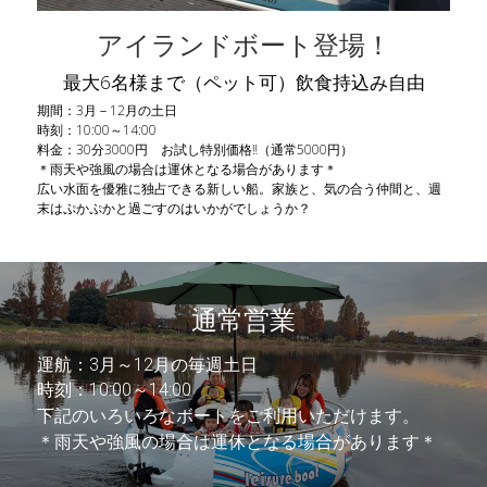
アイランドボート登場！
最大6名様まで（ペット可）飲食持込み自由
期間：3月－12月の土日
時刻：10:00～14:00
料金：30分3000円　お試し特別価格‼（通常5000円）
＊雨天や強風の場合は運休となる場合があります＊
広い水面を優雅に独占できる新しい船。家族と、気の合う仲間と、週
末はぷかぷかと過ごすのはいかがでしょうか？
通常営業
運航：3月～12月の毎週土日
時刻：10:00～14:00
下記のいろいろなボートをご利用いただけます。
＊雨天や強風の場合は運休となる場合があります＊