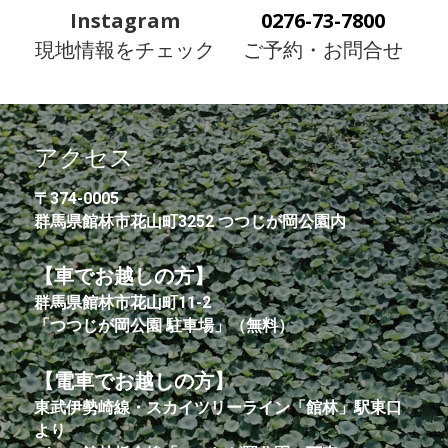
Instagram
0276-73-7800
現地情報をチェック
ご予約・お問合せ
アクセス
〒374-0005
群馬県館林市花山町3252 つつじが岡公園内
【車でお越しの方】
群馬県館林市花山町11-2
「つつじが岡公園 駐車場」（無料）
【電車でお越しの方】
東武伊勢崎線・スカイツリーライン「館林」駅東口
より