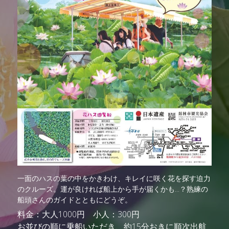
一面のハスの葉の中をかきわけ、キレイに咲く花を探す迫力
のクルーズ。運が良ければ船上から手が届くかも...？
熟練の
船頭さんのガイドとともにどうぞ。
料金：大人1000円　小人：300円
お並びの順に乗船いただき、約15分おきに順次出航