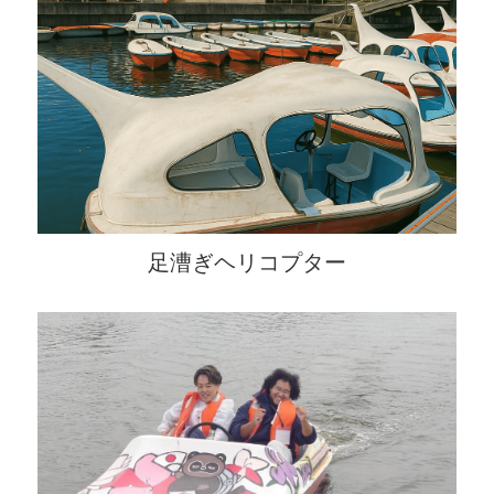
足漕ぎヘリコプター