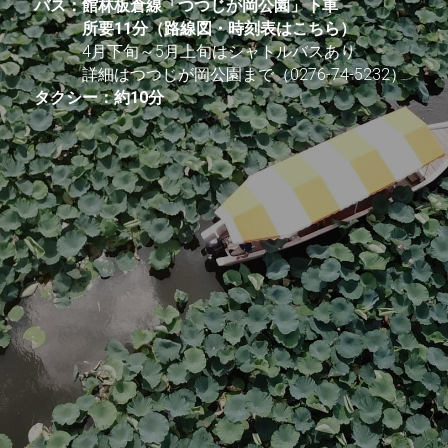
バス：館林板倉線「つつじが岡公園」下車
　　　所要11分（
路線図・時刻表はこちら
）
　　　4月下旬～5月上旬はシャトルバスあり
　　　詳細はつつじが岡公園まで（0276-74-5232）
タクシー：約10分