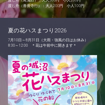
渡し舟（尾曳行）：大人500円　小人200円
渡し舟（善長寺行）：大人200円　小人100円
夏の花ハスまつり2026
7月10日～8月31日（大雨・強風の日はお休み）
8:30～12:00　＊花は午前中に開きます＊